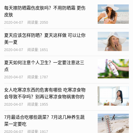
每天擦防晒霜伤皮肤吗？不用防晒霜 更伤
皮肤
2020-04-07
阅读量: 2050
夏天应该怎样防晒？夏天这样做 可以让你
美一夏
2020-04-07
阅读量: 1651
夏天如何注意个人卫生？一定要注意这三
点
2020-04-07
阅读量: 1787
女人吃寒凉东西的危害有哪些 吃寒凉食物
会导致不孕吗？别再让寒凉食物祸害你的
身体了
2020-04-07
阅读量: 1955
7月最适合吃哪些蔬菜？7月这几种养生蔬
菜一定要吃
2020-04-07
阅读量: 1917