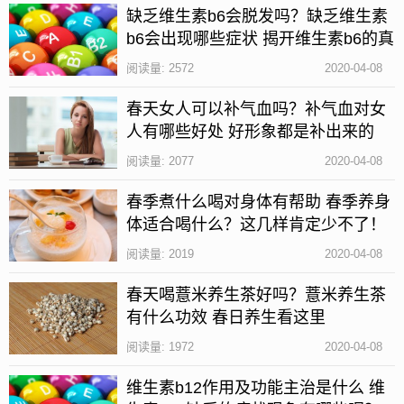
己的药物来进行调养治疗。本文由安康养生网原创，
缺乏维生素b6会脱发吗？缺乏维生素
如果想了解更多有关养生方面的知识，欢迎关注安康
b6会出现哪些症状 揭开维生素b6的真
养生网。
实面貌
阅读量: 2572
2020-04-08
更多:
缺乏维生素b6会脱发吗
缺乏维生素b6会导致脱发吗
缺
春天女人可以补气血吗？补气血对女
乏维生素b6的症状
人有哪些好处 好形象都是补出来的
阅读量: 2077
2020-04-08
春季煮什么喝对身体有帮助 春季养身
体适合喝什么？这几样肯定少不了！
阅读量: 2019
2020-04-08
春天喝薏米养生茶好吗？薏米养生茶
有什么功效 春日养生看这里
阅读量: 1972
2020-04-08
维生素b12作用及功能主治是什么 维