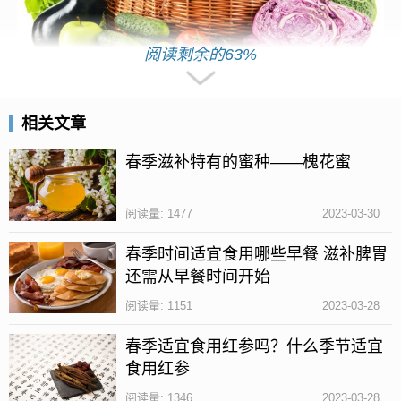
阅读剩余的63%
相关文章
维生素b6可以活化身体中的各种酶类物质，所以对于
人体的吸收和免疫系统有一定的影响，而且维生素b6
春季滋补特有的蜜种——槐花蜜
可以抑制身体中皮脂的分泌，所以对于掉头发是有一
定的影响的，但是缺乏维生素b6并不是导致掉头发的
阅读量: 1477
2023-03-30
唯一原因。
春季时间适宜食用哪些早餐 滋补脾胃
因为生活中掉头发的原因是有很多的，它和情绪、压
还需从早餐时间开始
力、环境、饮食、遗传等都有一定的关系，所以想要
阅读量: 1151
2023-03-28
避免脱发，还要从日常的饮食和生活习惯上进行改
春季适宜食用红参吗？什么季节适宜
善。
食用红参
缺乏维生素b6的症状
阅读量: 1346
2023-03-28