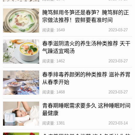
腌笃鲜用冬笋还是春笋？腌笃鲜的正
宗做法推荐！尝鲜要看准时间
阅读量: 1649
2023-03-27
春季滋阴清火的养生汤种类推荐 天干
气躁适宜喝汤
阅读量: 1462
2023-03-27
春季排毒养颜粥的种类推荐 滋补养胃
从春季开始
阅读量: 1468
2023-03-27
1、婴儿缺乏维生素b6很容易出现惊厥和痫性发作，严
重情况下还可能会影响婴儿的智力发育。
青春期睡眠需求要多久 这种睡眠时间
最健康
2、身体四肢远端感觉丧失，身体无力。
阅读量: 1381
2023-03-14
3、情绪抑郁，情绪波动大，还有可能会有意识混乱的