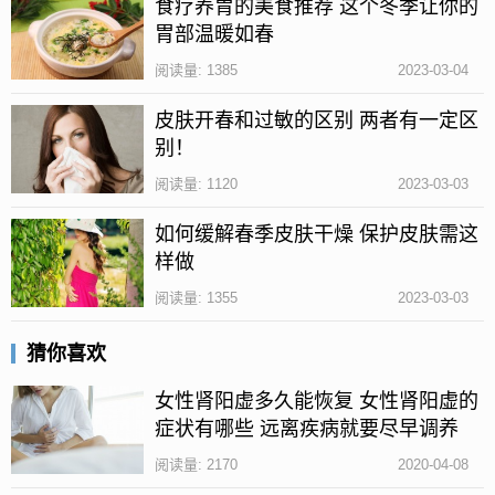
食疗养胃的美食推荐 这个冬季让你的
状态。
胃部温暖如春
4、腹泻、贫血等也是缺乏维生素b6的一些表现症状。
阅读量: 1385
2023-03-04
5、缺乏维生素b6还可能会导致出现皮炎、口角炎、尿
皮肤开春和过敏的区别 两者有一定区
道炎等炎症类疾病。
别！
怎么补充维生素b6
阅读量: 1120
2023-03-03
1、食物调养
如何缓解春季皮肤干燥 保护皮肤需这
样做
在生活中应该多吃一些维生素b6含量高的食物，比如
阅读量: 1355
2023-03-03
蛋黄、鱼类、瘦肉类、豆类、鸡肉、土豆、香蕉、糙
米、燕麦等食物。
猜你喜欢
2、药物治疗
女性肾阳虚多久能恢复 女性肾阳虚的
症状有哪些 远离疾病就要尽早调养
对于一些维生素b6缺乏严重的人群来说，则需要去医
院进行正确的诊断，然后在医生的建议下选择适合自
阅读量: 2170
2020-04-08