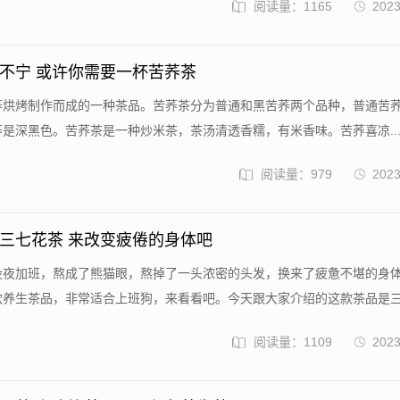
阅读量：1165
2023
不宁 或许你需要一杯苦荞茶
苦荞烘烤制作而成的一种茶品。苦荞茶分为普通和黑苦荞两个品种，普通苦
是深黑色。苦荞茶是一种炒米茶，茶汤清透香糯，有米香味。苦荞喜凉..
阅读量：979
2023
三七花茶 来改变疲倦的身体吧
日没夜加班，熬成了熊猫眼，熬掉了一头浓密的头发，换来了疲惫不堪的身
养生茶品，非常适合上班狗，来看看吧。今天跟大家介绍的这款茶品是三七
阅读量：1109
2023