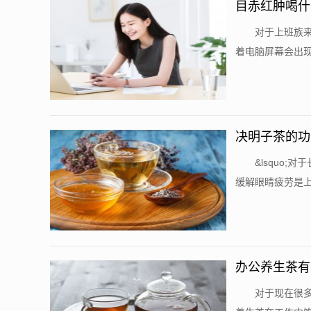
目赤红肿喝什
​ 对于上班
着电脑屏幕会出现
决明子茶的功
​ &lsq
缓解眼睛疲劳是上
办公养生茶有
​ 对于现在