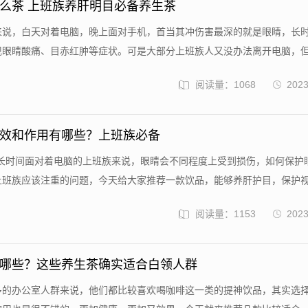
么茶 上班族养肝明目必备养生茶
族来说，白天对着电脑，晚上面对手机，首当其冲伤害最深的就是眼睛，长
眼睛酸痛、目赤红肿等症状。可是大部分上班族人又没办法离开电脑，但.
阅读量：1068
2023
效和作用有哪些？上班族必备
uo;对于长时间面对着电脑的上班族来说，眼睛会不同程度上受到损伤，如何保护
班族应该注重的问题，今天给大家推荐一款饮品，能够养肝护目，保护视.
阅读量：1153
2023
哪些？这些养生茶确实适合白领人群
很多的办公室人群来说，他们都比较喜欢喝咖啡这一类的提神饮品，其实选