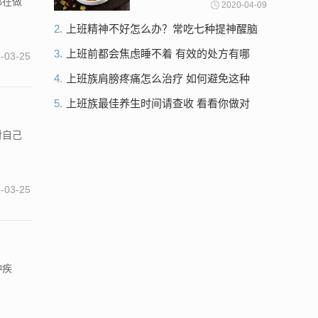
都在做
2020-04-09
.
2.
上班精神不好怎么办？常吃七种提神醒脑
食物就好了
3.
上班前都会焦虑睡不着 有效的处方有哪
-03-25
些？
4.
上班族肩膀疼痛怎么治疗 如何避免这种
情况？
5.
上班族最佳养生时间请查收 看看你做对
了几个
对自己
-03-25
种疾
.