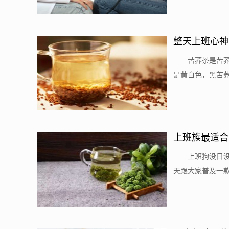
整天上班心神
​ 苦荞茶是
是黄白色，黑苦荞
上班族最适合
​ 上班狗没
天跟大家普及一款