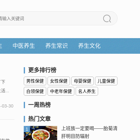
生
中医养生
养生常识
养生文化
更多排行榜
男性保健
女性保健
母婴保健
儿童保健
了下
...
白领保健
中老年保健
名人养生
一周热榜
-03-30
热门文章
上班族一定要喝——胎菊清
1
肝明目防辐射