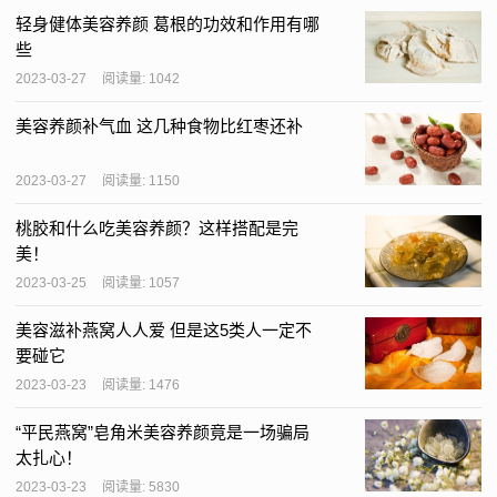
轻身健体美容养颜 葛根的功效和作用有哪
些
2023-03-27
阅读量: 1042
美容养颜补气血 这几种食物比红枣还补
2023-03-27
阅读量: 1150
桃胶和什么吃美容养颜？这样搭配是完
美！
2023-03-25
阅读量: 1057
美容滋补燕窝人人爱 但是这5类人一定不
要碰它
2023-03-23
阅读量: 1476
“平民燕窝”皂角米美容养颜竟是一场骗局
太扎心！
2023-03-23
阅读量: 5830