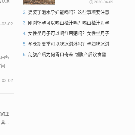
的饮食
2020-04-09
多！
2.
婆婆丁泡水孕妇能喝吗？这些事项要注意
3.
刚刚怀孕可以喝山楂汁吗？喝山楂汁对孕
-03-02
妇身体的影响不可忽视！
4.
女性坐月子可以喝红薯粥吗？女性坐月子
喝红薯粥暖胃吗？
5.
孕晚期夏季可以吃冰淇淋吗？孕妇吃冰淇
淋对身体的危害 切不可因小失大！
6.
剖腹产后为何胃口奇差 剖腹产后饮食需
体内各
要注意些什么 那是你没准备好
...
-03-02
道的正
...