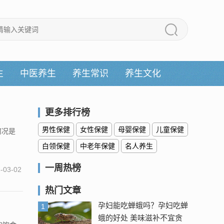
生
中医养生
养生常识
养生文化
更多排行榜
男性保健
女性保健
母婴保健
儿童保健
何况是
.
白领保健
中老年保健
名人养生
一周热榜
-03-02
热门文章
孕妇能吃蝉蛾吗？孕妇吃蝉
1
蛾的好处 美味滋补不宜贪