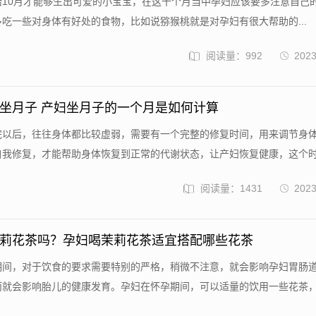
怀胎10月才能够生出可爱的小宝宝，在这十个月当中孕妇应该要多注意自己
吃一些对身体有好处的食物，比如说猕猴桃就是对孕妇有很大帮助的...
阅读量：992
2023
坐月子 产妇坐月子的一个月是如何计算
产完以后，往往身体都比较虚弱，需要有一个完整的修复时间，用来调节身
我修复，才能帮助身体恢复到正常的代谢状态，让产妇恢复健康，这个时间
阅读量：1431
2023
莉花茶吗？孕妇喝茉莉花茶适宜搭配哪些花茶
孕期间，对于饮食的要求需要特别的严格，稍微不注意，就会影响孕妇胃肠
就会影响胎儿的健康发育。孕妇在怀孕期间，可以适量的饮用一些花茶，具