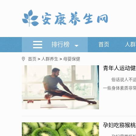
排行榜
首页
人群
首页
>
人群养生
>
母婴保健
青年人运动健
​ 俗话说人
一些身体素质非常
孕妇吃猕猴桃