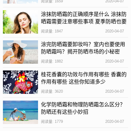
阅读量: 1659
2020-04-07
涂抹防晒霜的正确顺序是什么 涂抹防
晒霜需要注意哪些事项 夏季防晒也要
重视起来
阅读量: 1847
2020-04-07
涂完防晒霜要卸妆吗？室内也要使用
防晒霜吗？揭开防晒市场的小秘密
阅读量: 1882
2020-04-07
桂花香囊的功效与作用有哪些 香囊的
作用有哪些 这些你知道多少
阅读量: 3620
2020-04-07
化学防晒霜和物理防晒霜怎么区分？
防晒还有这些小妙招
阅读量: 1779
2020-04-07