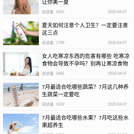
夏季应当常备一些放蚊虫叮咬的药剂，安康养生网在
让你美一夏
这里提醒您：如果不慎被叮咬，一定不要用手去挠，
阅读量: 1652
2020-04-07
否则挠破了会导致病菌进入皮肉里，造成更严重的后
夏天如何注意个人卫生？一定要注意
果。
这三点
更多:
夏天如何注意个人卫生
如何注意食品卫生
如何注意个
阅读量: 1789
2020-04-07
人卫生
女人吃寒凉东西的危害有哪些 吃寒凉
食物会导致不孕吗？别再让寒凉食物
祸害你的身体了
阅读量: 1956
2020-04-07
7月最适合吃哪些蔬菜？7月这几种养
生蔬菜一定要吃
阅读量: 1919
2020-04-07
7月最适合吃哪些水果？7月吃这些水
果超养生