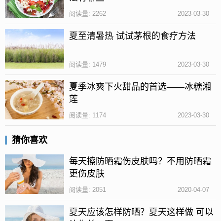
麻麻肉眼所看不见的病菌，一定要用香皂或肥皂仔仔
阅读量: 2262
2023-03-30
细细洗干净。
2、要勤洗澡、勤换衣;夏季温度高，我们身上会出
夏至清暑热 试试茅根的食疗方法
汗，只要一天不洗澡身上就会出现异味。
阅读量: 1479
2023-03-30
3、注意头发和指甲的卫生，头发和指甲是人体最容易
隐藏细菌的两个地方，所以要定期修剪，最好不要留
夏季冰爽下火甜品的首选——冰糖湘
莲
得过长。
阅读量: 1174
2023-03-30
如何注意环境卫生？
猜你喜欢
1、要注意居住和工作的周边环境的卫生，定期清洗床
单被罩等床上用品，保持屋内干净整洁，每天至少开
每天擦防晒霜伤皮肤吗？不用防晒霜
窗通风两个小时，预防呼吸道疾病。
更伤皮肤
阅读量: 2051
2020-04-07
2、消灭蚊蝇，必要时通过杀虫剂来消灭，蚊蝇可传播
疟疾 等传播性疾病，并且会带来严重的后果，所以在
夏天应该怎样防晒？夏天这样做 可以