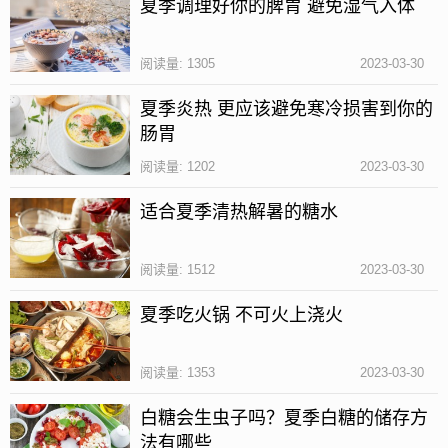
夏季调理好你的脾胃 避免湿气入体
物中毒等疾病。
如何注意个人卫生？
阅读量: 1305
2023-03-30
夏季炎热 更应该避免寒冷损害到你的
肠胃
阅读量: 1202
2023-03-30
适合夏季清热解暑的糖水
阅读量: 1512
2023-03-30
夏季吃火锅 不可火上浇火
阅读量: 1353
2023-03-30
1、俗话说病从口入，注意个人卫生的首要就是要勤洗
白糖会生虫子吗？夏季白糖的储存方
手，虽然有时候手看起来很干净，但上面附着了密密
法有哪些