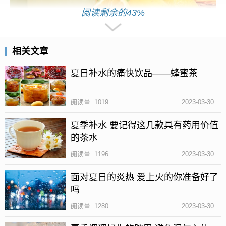
阅读剩余的43%
相关文章
1、夏季温度高，食物容易腐坏，在挑选食材时要尽量
夏日补水的痛快饮品——蜂蜜茶
选择新鲜、无腐坏迹象的，在购买后要尽快食用，避
免长时间存放。
阅读量: 1019
2023-03-30
2、在购买新鲜的食物后，储藏时要将易腐烂的与不易
夏季补水 要记得这几款具有药用价值
腐烂的分开放置，避免传染病菌。
的茶水
3、做饭时要注意，生的和熟的食物不能接触;粘过生
阅读量: 1196
2023-03-30
肉的菜板和刀不要直接用来处理其他食物，需要用洗
面对夏日的炎热 爱上火的你准备好了
洁精清洗干净后，再接触别的食物。
吗
4、安康养生网在此友情提示您：如果食物出现腐坏特
阅读量: 1280
2023-03-30
征，那么就不要再食用了，否则可能引发肠胃炎或食