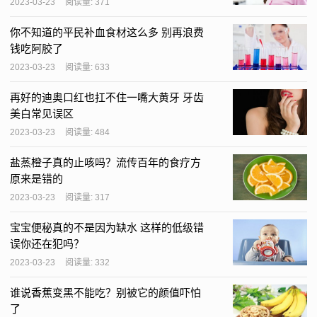
2023-03-23
阅读量: 371
你不知道的平民补血食材这么多 别再浪费
钱吃阿胶了
2023-03-23
阅读量: 633
再好的迪奥口红也扛不住一嘴大黄牙 牙齿
美白常见误区
2023-03-23
阅读量: 484
盐蒸橙子真的止咳吗？流传百年的食疗方
原来是错的
2023-03-23
阅读量: 317
宝宝便秘真的不是因为缺水 这样的低级错
误你还在犯吗？
2023-03-23
阅读量: 332
谁说香蕉变黑不能吃？别被它的颜值吓怕
了