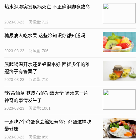
热水泡脚突发疾病死亡 不正确泡脚竟致命
2023-03-23
阅读量: 712
糖尿病人吃水果 这些冷知识你都知道吗
2023-03-23
阅读量: 706
晨起喝温开水还是蜂蜜水好 困扰多年的难
题终于有答案了
2023-03-23
阅读量: 710
“救命仙草”铁皮石斛功效大全 煲汤来一片
神奇的事情发生了
2023-03-23
阅读量: 1061
一周吃7个鸡蛋竟会缩短寿命？鸡蛋这样吃
最健康
2023-03-23
阅读量: 856