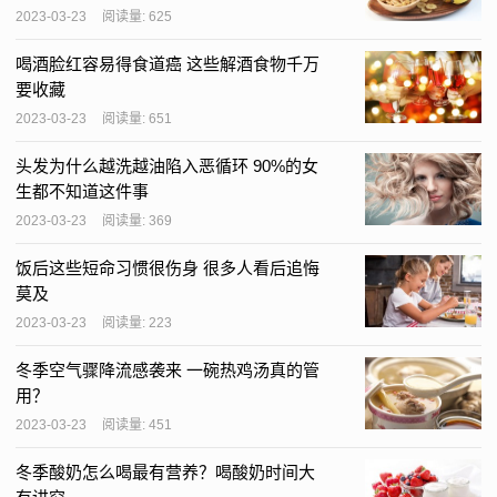
2023-03-23
阅读量: 625
喝酒脸红容易得食道癌 这些解酒食物千万
要收藏
2023-03-23
阅读量: 651
头发为什么越洗越油陷入恶循环 90%的女
生都不知道这件事
2023-03-23
阅读量: 369
饭后这些短命习惯很伤身 很多人看后追悔
莫及
2023-03-23
阅读量: 223
冬季空气骤降流感袭来 一碗热鸡汤真的管
用？
2023-03-23
阅读量: 451
冬季酸奶怎么喝最有营养？喝酸奶时间大