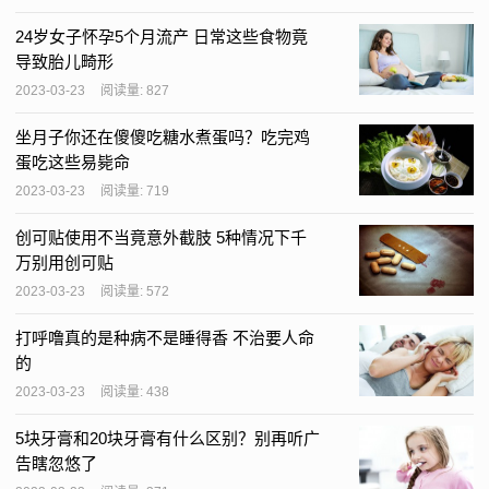
24岁女子怀孕5个月流产 日常这些食物竟
导致胎儿畸形
2023-03-23
阅读量: 827
坐月子你还在傻傻吃糖水煮蛋吗？吃完鸡
蛋吃这些易毙命
2023-03-23
阅读量: 719
创可贴使用不当竟意外截肢 5种情况下千
万别用创可贴
2023-03-23
阅读量: 572
打呼噜真的是种病不是睡得香 不治要人命
的
2023-03-23
阅读量: 438
5块牙膏和20块牙膏有什么区别？别再听广
告瞎忽悠了