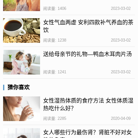
阅读量: 1406
2023-03-02
1、在饱餐以后不易进行洗澡，因为在饱餐以后，血流
量主要在胃肠道，如果在吃饱以后在洗澡会让皮肤表
女性气血两虚 安利四款补气养血的茶
面的血流量增加，减少胃肠道的血流量的充盈状态，
饮
引起消化不良的状态。
阅读量: 1238
2023-03-02
2、在酒后不易立即进行洗澡
送给母亲节的礼物—鸭血木耳肉片汤
3、生病的时候不要洗澡
阅读量: 1241
2023-03-02
4、皮肤出汗量过多不要洗澡
5、血压过低的时候不宜进行洗澡
猜你喜欢
更多:
夏季皮肤本来就很敏感对于洗澡方式你了解多少
洗澡水温
女性湿热体质的食疗方法 女性体质湿
热吃什么好？
度数以多少为宜
洗澡的次数多少为宜
阅读量: 2285
2020-04-09
女人哪些行为最伤肾？肾脏不好对女