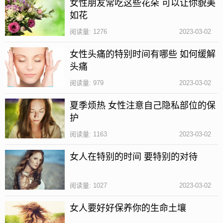
女性朋友常吃这些花朵 可以让你貌美
如花
阅读量: 1276
2023-03-02
女性头痛的特别时间有哪些 如何缓解
头痛
阅读量: 979
2023-03-02
夏季烦热 女性注意自己隐私部位的保
护
一般情况下，夏季由于出汗量很多，最好一天冲洗一
阅读量: 1163
2023-03-02
次，但是要注意的是，洗澡的时间不宜过长，每次洗
女人在特别的时间 要特别的对待
澡的时间以10-30分钟为宜，可以有效的预防在洗澡过
程中皮肤出现缺水的状态。
阅读量: 1027
2023-03-02
洗澡的时候有哪些注意事项
女人要好好保养你的生命土壤