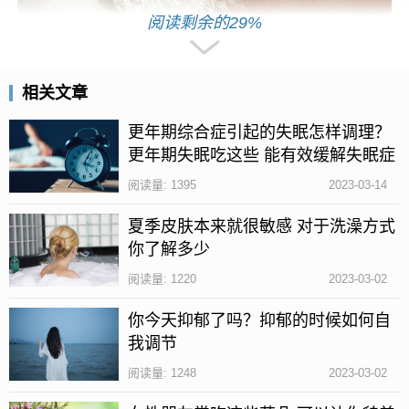
阅读剩余的29%
相关文章
洗澡的水温应与自己身体的体温相适宜，应该在35-37
更年期综合症引起的失眠怎样调理？
更年期失眠吃这些 能有效缓解失眠症
度之间，如果水温过低，身体表面的血管会猛烈的收
状
缩，减慢身体表面的血流速度，进而减少血液的回心
阅读量: 1395
2023-03-14
血流量，使身体的体温下降，很容易发生感冒发热。
夏季皮肤本来就很敏感 对于洗澡方式
你了解多少
但是，如果水温过高，在洗澡的过程中，会使全身血
管过度扩张，心脑血管的血流量减少，导致大脑以及
阅读量: 1220
2023-03-02
心脏出现缺血缺氧的状态，会让人产生晕厥的现象。
你今天抑郁了吗？抑郁的时候如何自
洗澡的次数多少为宜
我调节
阅读量: 1248
2023-03-02