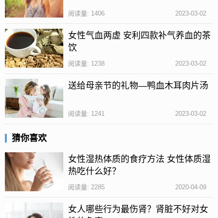
2、不宜搭配维生素C食用
阅读量: 1406
2023-03-02
动物肝脏不宜与维生素C含量高的食物一起吃，动物肝
女性气血两虚 安利四款补气养血的茶
脏中含有较为丰富的铜元素，而维生素C与铜元素相
饮
遇，会导致维生素C失去功效，所以安康养生网认为两
阅读量: 1238
2023-03-02
者最好不要一起吃。
送给母亲节的礼物—鸭血木耳肉片汤
女人吃哪些食物具有补血作用?
1、红枣
阅读量: 1241
2023-03-02
红枣是女性常吃的滋补食物之一，它的性质温热，具
猜你喜欢
有改善血液循环的作用，一般在女性来例假期间都会
女性湿热体质的食疗方法 女性体质湿
吃一些红枣，可以预防贫血导致头晕。
热吃什么好？
2、龙眼
阅读量: 2285
2020-04-09
龙眼也是一种非常滋补营养的水果，具有滋补气血的
女人哪些行为最伤肾？肾脏不好对女
作用，龙眼不仅含有丰富的维生素成分，还含有一定