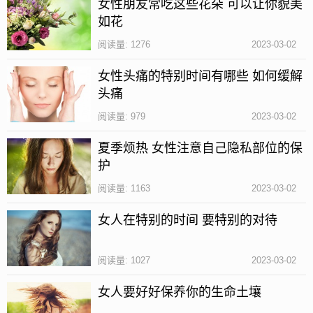
女性朋友常吃这些花朵 可以让你貌美
如花
阅读量: 1276
2023-03-02
女性头痛的特别时间有哪些 如何缓解
头痛
阅读量: 979
2023-03-02
夏季烦热 女性注意自己隐私部位的保
护
阅读量: 1163
2023-03-02
1、食用量要注意
女人在特别的时间 要特别的对待
经过上文大家可以知道，动物肝脏的营养非常的丰
富，但是大家在食用时也要注意用量，不宜食用过
阅读量: 1027
2023-03-02
多，因为动物肝脏中含有大量的胆固醇，长期大量的
女人要好好保养你的生命土壤
食用可能会导致血管疾病，危害身体健康。