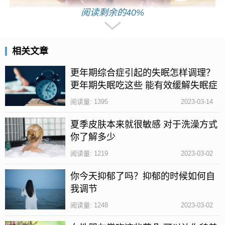
阅读剩余的40%
动物肝脏具有一定的补血作用;
相关文章
动物肝脏中含丰富的蛋白质、维生素、以及多种微量
元素和矿物质成分，食用价值较高，其中动物肝脏中
更年期综合症引起的失眠怎样调理？
更年期失眠吃这些 能有效缓解失眠症
的铁元素丰富，具有补血的作用，同时动物肝脏中还
状
含有大量的维生素A成分，可以促进人体对于铁元素的
阅读量: 1395
2023-03-14
吸收，所以食用动物肝脏具有较好的补血作用;
夏季皮肤本来就很敏感 对于洗澡方式
你了解多少
但是要注意，动物肝脏虽具有补血作用，却也不能大
量频繁的食用，一般一周吃一两次左右即可;并且一定
阅读量: 1219
2023-03-02
要清洗干净并做熟，以免盲目食用出现一些不良反
你今天抑郁了吗？抑郁的时候如何自
应，危害身体健康。
我调节
女性食用动物肝脏有什么注意事项?
阅读量: 1248
2023-03-02