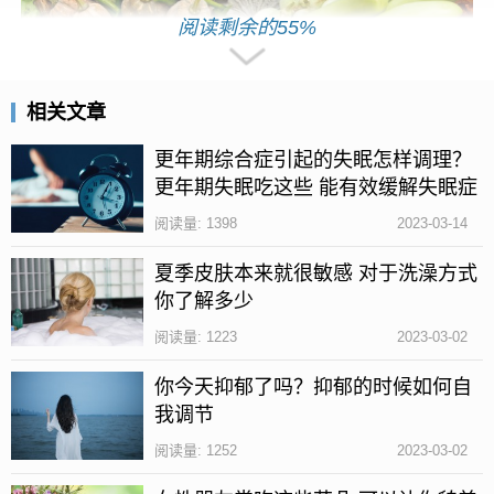
阅读剩余的55%
相关文章
1、冬瓜
更年期综合症引起的失眠怎样调理？
冬瓜是大家熟悉的一种营养蔬菜，性凉，具有极好的
更年期失眠吃这些 能有效缓解失眠症
利水消肿、清热解毒等作用，非常适合湿热体质的女
状
阅读量: 1398
2023-03-14
性食用，具有一定的除湿清热的作用。
夏季皮肤本来就很敏感 对于洗澡方式
2、赤小豆
你了解多少
赤小豆不仅是一种营养食材，还是一种中药材，具有
阅读量: 1223
2023-03-02
健脾利水、消肿解毒等作用，非常适合体质湿热的人
你今天抑郁了吗？抑郁的时候如何自
食用，具有极好的保健作用。
我调节
3、薏米
阅读量: 1252
2023-03-02
薏米是我们都非常熟悉的除湿的食材，适用于湿热体