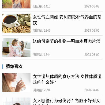
湿热体质的人群应该少吃甜食，甜食对于女性来说不
阅读量: 1410
2023-03-02
仅容易导致发胖，并且还不利于湿热体质人群的健
女性气血两虚 安利四款补气养血的茶
康，所以大家在日常生活中要少吃档案、点心、饮料
饮
等甜食。
阅读量: 1243
2023-03-02
2、不宜喝酒
送给母亲节的礼物—鸭血木耳肉片汤
很多人都喜欢喝酒，但是喝酒对于湿热体质的人群来
说是大忌，湿热体质的人喝酒会加重体质的湿热问
阅读量: 1244
2023-03-02
题，对于身体健康不利。
猜你喜欢
为什么会导致湿热体质?
女性湿热体质的食疗方法 女性体质湿
1、生活环境导致
热吃什么好？
很多生活在潮湿、湿热、或者闷热以及常有雨水的地
阅读量: 2294
2020-04-09
方，很容易导致湿热体质，比如生活在我国南方地区
女人哪些行为最伤肾？肾脏不好对女
的人群。