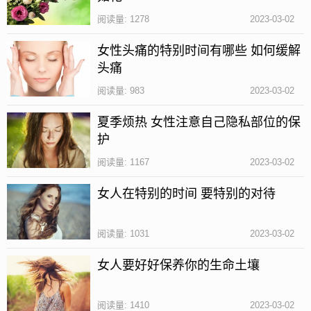
阅读量: 1278
2023-03-02
女性头痛的特别时间有哪些 如何缓解
头痛
阅读量: 983
2023-03-02
夏季烦热 女性注意自己隐私部位的保
护
阅读量: 1167
2023-03-02
山药参术茶具有很好的健脾益胃、滋阴补气的功效。
女人在特别的时间 要特别的对待
适用于脾胃气虚、食欲寡淡、舌苔厚重的人群。
做法：山药5克、白术3克、党参3克。将三味中药材用
阅读量: 1031
2023-03-02
清水洗净，加入开水冲泡，当成日常的饮品，可以适
女人要好好保养你的生命土壤
当的加入一些蜂蜜口感更佳。
黄芪茶有哪些功效
阅读量: 1410
2023-03-02