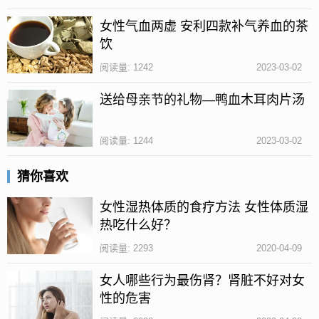
女性气血两虚 安利四款补气养血的茶
饮
阅读量: 1242
2023-03-02
送给母亲节的礼物—鸭血木耳肉片汤
阅读量: 1244
2023-03-02
猜你喜欢
女性湿热体质的食疗方法 女性体质湿
热吃什么好？
黄芪具有益胃固表、补气生血的功效，适用于体质虚
弱、饮食不振以及心慌气短的人群。
阅读量: 2293
2020-04-09
做法：黄芪清理干净以后用开水冲泡，根据自己口味
女人哪些行为最伤肾？肾脏不好对女
性的危害
加入适量的蜂蜜就可以饮用了。