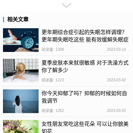
相关文章
更年期综合症引起的失眠怎样调理？
更年期失眠吃这些 能有效缓解失眠症
状
阅读量: 1398
2023-03-14
西洋参具有补而不燥、凉而不温的功效，是一种很好
的补气养血的保健药草。
夏季皮肤本来就很敏感 对于洗澡方式
你了解多少
做法：西洋参6克，用开水冲泡一下以后，快速的倒
阅读量: 1223
2023-03-02
掉，把西洋参表面的物质清洗一下，在用开水冲泡以
后，盖盖闷泡5分钟，就可以饮用了。可以适当加入一
你今天抑郁了吗？抑郁的时候如何自
我调节
些枸杞和红枣，效果更佳。
阅读量: 1252
2023-03-02
山药参术茶有哪些功效
女性朋友常吃这些花朵 可以让你貌美
如花