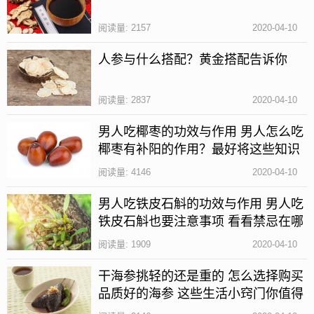
更多:
女人吃黄精有哪些好处
女人吃黄精的好处
女人吃黄精
阅读量: 2157
2020-04-10
的注意事项
人参与什么搭配？黄金搭配告诉你
阅读量: 2837
2020-04-10
男人吃椰枣的功效与作用 男人怎么吃
椰枣有补阳的作用？最好将这些知识
点掌握
阅读量: 4146
2020-04-10
男人吃铁皮石斛的功效与作用 男人吃
铁皮石斛也要注意事项 看看禁忌在哪
里
阅读量: 1909
2020-04-10
干海参挑轻的还是重的 怎么选择购买
品质好的海参 这些生活小窍门你值得
拥有