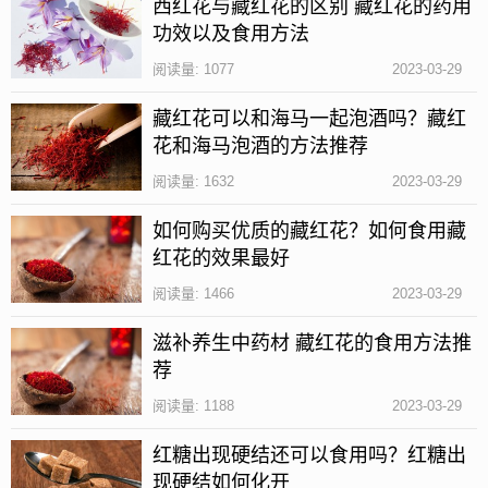
西红花与藏红花的区别 藏红花的药用
5、黄精中含有的一些多糖类物质，可以提高身体的免
功效以及食用方法
疫功能，从而可以增强体质，减少一些疾病的发生。
阅读量: 1077
2023-03-29
女人吃黄精的注意事项
藏红花可以和海马一起泡酒吗？藏红
花和海马泡酒的方法推荐
阅读量: 1632
2023-03-29
如何购买优质的藏红花？如何食用藏
红花的效果最好
阅读量: 1466
2023-03-29
滋补养生中药材 藏红花的食用方法推
荐
阅读量: 1188
2023-03-29
红糖出现硬结还可以食用吗？红糖出
1、要注意控制好服用量
现硬结如何化开