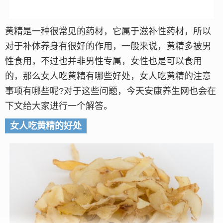
黄精是一种很常见的药材，它属于滋补性药材，所以
对于补体养身有很好的作用，一般来说，黄精多被男
性食用，不过也并非男性专属，女性也是可以食用
的，那么女人吃黄精有哪些好处，女人吃黄精的注意
事项有哪些呢?对于这些问题，今天安康养生网也会在
下文给大家进行一个解答。
女人吃黄精的好处