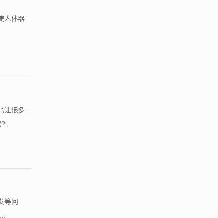
使人体器
.
也让很多
..
发等问
.