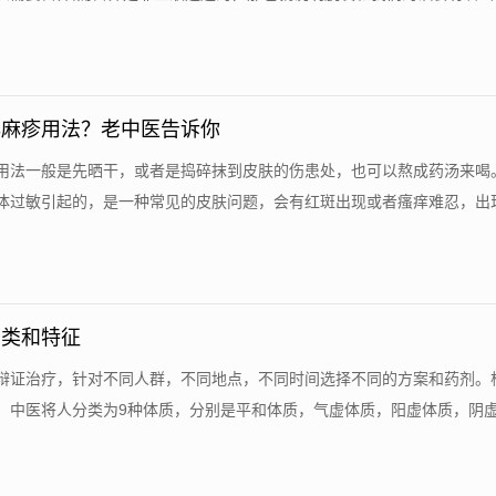
荨麻疹用法？老中医告诉你
用法一般是先晒干，或者是捣碎抹到皮肤的伤患处，也可以熬成药汤来喝
体过敏引起的，是一种常见的皮肤问题，会有红斑出现或者瘙痒难忍，出现这
种类和特征
辩证治疗，针对不同人群，不同地点，不同时间选择不同的方案和药剂。
，中医将人分类为9种体质，分别是平和体质，气虚体质，阳虚体质，阴