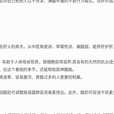
变对自己和他人过于苛求、满腹牢骚的不良行为模式，培养乐观
去肝火的高手。从中医角度讲，草莓性凉、偏酸甜，能养肝护肝
，有助于人体吸收铁质，使细胞获得滋养;其含有的天然的抗炎成
。在这个春困的季节，还能帮助提神醒脑。
胃虚寒、容易腹泻、胃酸过多的人更要控制量。
因酸奶可调整肠道菌群促进毒素排出。此外，酸奶可促进干扰素