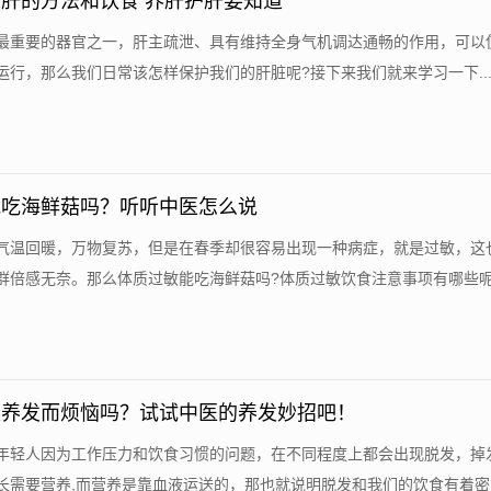
肝的方法和饮食 养肝护肝要知道
最重要的器官之一，肝主疏泄、具有维持全身气机调达通畅的作用，可以
运行，那么我们日常该怎样保护我们的肝脏呢?接下来我们就来学习一下..
能吃海鲜菇吗？听听中医怎么说
气温回暖，万物复苏，但是在春季却很容易出现一种病症，就是过敏，这
群倍感无奈。那么体质过敏能吃海鲜菇吗?体质过敏饮食注意事项有哪些呢?.
发养发而烦恼吗？试试中医的养发妙招吧！
年轻人因为工作压力和饮食习惯的问题，在不同程度上都会出现脱发，掉
长需要营养,而营养是靠血液运送的，那也就说明脱发和我们的饮食有着密..