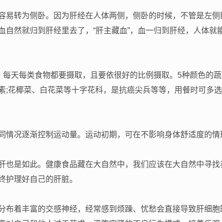
容易转为侧卧。因为肝经在人体两侧，侧卧的时候，不管是左侧
血自然就归到肝经里去了，“肝主藏血”，血一归到肝经，人体就
”，每天每类食物都要摄取，且要依很好的比例摄取。5种颜色的蔬
素;花椰菜、白花菜等十字花科，是抗癌尖兵等等，用餐时可多选
同情况逐渐控制运动量。运动初期，可在不影响身体舒适度的情
肝也是如此。健康食品藏在大自然中，我们应该在大自然中寻找
终护理好自己的肝脏。
分布着丰富的交感神经，经常感到烦躁、忧愁会直接导致肝细胞