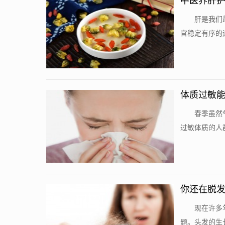
中医养肝护
肝是我们
官稳定有序的
体质过敏
春季虽然
过敏体质的人
你还在脱
现在许多
题。头发的生