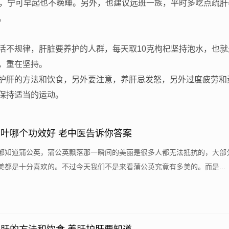
睡，宁可早起也不晚睡。另外，也建议远班一族，平时多吃点疏肝
。
活不规律，肝脏要养护的人群，每天取10克枸杞坚持泡水，也就
，重在坚持。
护肝的方法和饮食，另外要注意，养肝忌发怒，另外过度疲劳和
保持适当的运动。
叶哪个功效好 老中医告诉你答案
都知道蒲公英，蒲公英飘落那一瞬间的美丽是很多人都无法抵抗的，大部
美都是十分喜欢的。不过今天我们不是来看蒲公英究竟有多美的。而是...