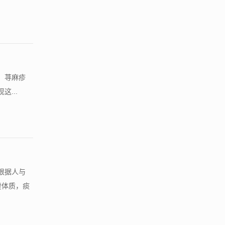
。荨麻疹
...
根据人与
虚体质，痰