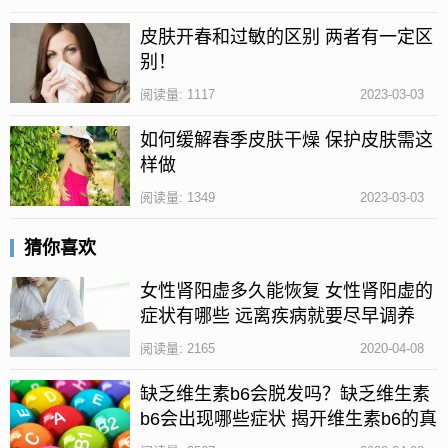
怎么选择筷子
皮肤开春和过敏的区别 两者有一定区
1、建议选择竹筷子，它安全无毒还环保。
别！
2、其次选择的就是木筷子了，但是最好选择本色的木
阅读量: 1117
2023-03-03
筷子。
如何缓解春季皮肤干燥 保护皮肤需这
3、涂抹彩漆的筷子不要使用，因为很有可能会影响人
样做
的健康。
阅读量: 1349
2023-03-03
4、塑料筷子受热后容易变形、融化、产生一些对身体
猜你喜欢
不利的成分物质，因此也不建议使用。
女性肾阳虚多久能恢复 女性肾阳虚的
5、骨质和玉质的筷子价格太高，不实用。
症状有哪些 远离疾病就要尽早调养
6、银筷子以及金属类筷子手感不好，而且其导热性
阅读量: 2165
2020-04-08
强，很容易造成烫伤。本文由安康养生网原创，如果
缺乏维生素b6会脱发吗？缺乏维生素
想了解更多有关养生方面的知识，欢迎关注安康养生
b6会出现哪些症状 揭开维生素b6的真
网。
实面貌