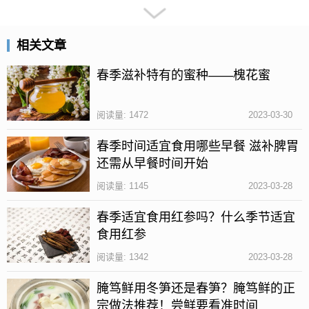
相关文章
春季滋补特有的蜜种——槐花蜜
如果是刚买回来的新筷子有异味，那么就不要先着急
使用，先将筷子放入盐水中煮一下，就可以去掉筷子
阅读量: 1472
2023-03-30
的异味。
春季时间适宜食用哪些早餐 滋补脾胃
如果是使用一段时间的筷子有异味，建议将筷子放入
还需从早餐时间开始
水中，然后加入一点白醋煮开后洗净晾干即可。
阅读量: 1145
2023-03-28
筷子发霉了还能用吗
春季适宜食用红参吗？什么季节适宜
食用红参
阅读量: 1342
2023-03-28
腌笃鲜用冬笋还是春笋？腌笃鲜的正
宗做法推荐！尝鲜要看准时间