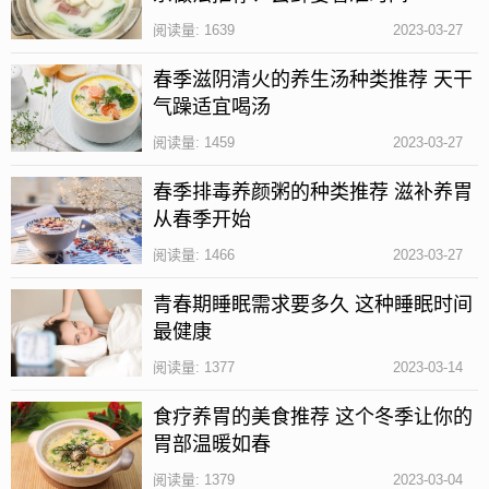
阅读量: 1639
2023-03-27
春季滋阴清火的养生汤种类推荐 天干
气躁适宜喝汤
阅读量: 1459
2023-03-27
春季排毒养颜粥的种类推荐 滋补养胃
从春季开始
筷子发霉说明存放筷子的地方过于潮湿，说明还会有
阅读量: 1466
2023-03-27
二次发霉的情况，所以最好将筷子存放在干燥通风的
青春期睡眠需求要多久 这种睡眠时间
地方。
最健康
而且筷子发霉多是木质的，因此可以用开水烫过之
阅读量: 1377
2023-03-14
后，然后进行仔细清洗也是可以继续使用的，但是如
食疗养胃的美食推荐 这个冬季让你的
果担心对身体不利，最好不要使用，改换为新的筷子
胃部温暖如春
即可，毕竟筷子的价格也不贵。
阅读量: 1379
2023-03-04