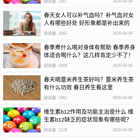
阅读量: 2567
2020-04-08
更多:
怎样去除筷子上的异味
怎样去除筷子上的异味
筷子发
春天女人可以补气血吗？补气血对女
霉了还能用吗
人有哪些好处 好形象都是补出来的
阅读量: 2065
2020-04-08
春季煮什么喝对身体有帮助 春季养身
体适合喝什么？这几样肯定少不了！
阅读量: 2009
2020-04-08
春天喝薏米养生茶好吗？薏米养生茶
有什么功效 春日养生看这里
阅读量: 1961
2020-04-08
维生素b12作用及功能主治是什么 维
生素b12缺乏的症状现象有哪些呢？
阅读量: 2128
2020-04-08