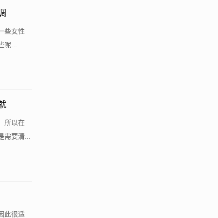
调
一些女性
...
就
，所以在
要清...
因此很适