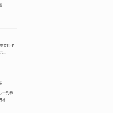
..
很重要的作
..
来
肤一到春
...