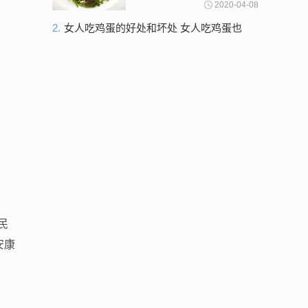
2020-04-08
不想春季上火就要多吃他们
2.
女人吃鸡蛋的好处和坏处 女人吃鸡蛋也
要三思而后行
民
安康