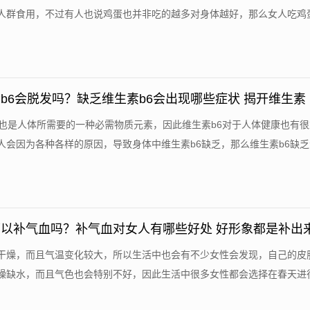
人群食用，不过有人也说鸡蛋也并非吃的越多对身体越好，那么女人吃鸡蛋.
b6会脱发吗？缺乏维生素b6会出现哪些症状 揭开维生素
面貌
6也是人体所需要的一种必需物质元素，因此维生素b6对于人体健康也有
人会因为各种各样的原因，导致身体中维生素b6缺乏，那么维生素b6缺乏会.
以补气血吗？补气血对女人有哪些好处 好形象都是补出
干燥，而且气温变化较大，所以生活中也会有不少女性会发现，自己的皮
燥缺水，而且气色也会特别不好，因此生活中很多女性都会选择在春天进行补