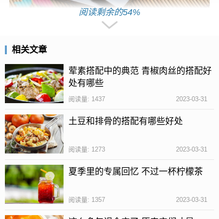
阅读剩余的54%
阿胶的主要作用是滋阴润肺，滋养气血，而燕窝中主
相关文章
要含有蛋白质、糖类和矿物质，营养也十分丰富，两
者搭配没有禁忌，是可以进行同食的。
荤素搭配中的典范 青椒肉丝的搭配好
处有哪些
阿胶和燕窝，女性吃哪一种更好
阅读量: 1437
2023-03-31
土豆和排骨的搭配有哪些好处
阅读量: 1273
2023-03-31
夏季里的专属回忆 不过一杯柠檬茶
阅读量: 1357
2023-03-31