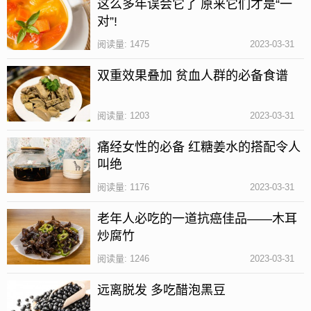
这么多年误会它了 原来它们才是“一
对”!
阿胶的主要作用有补血养血、养颜美容抗衰老，同时
阅读量: 1475
2023-03-31
还有补钙和抑制肿瘤的作用。
双重效果叠加 贫血人群的必备食谱
燕窝有清心明目、润肺养胃、滋养肝肾、养颜美容、
提高身体免疫力的作用。
阅读量: 1203
2023-03-31
燕窝和阿胶都是对女性身体十分好的保健品，各有所
痛经女性的必备 红糖姜水的搭配令人
长，并不能直接说哪一种更好，不过你可以根据自己
叫绝
的体质状态，从这两种中选择出一种适合自己体质食
阅读量: 1176
2023-03-31
用的，这样的才是最好的。本文由安康养生网原创发
老年人必吃的一道抗癌佳品——木耳
布，未经授权，请勿转载。
炒腐竹
阿胶和燕窝的购买注意事项
阅读量: 1246
2023-03-31
1、一定要认清楚生产厂家和产地。
远离脱发 多吃醋泡黑豆
2、一定要对产品的性质进行鉴别后再购买。